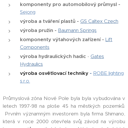
komponenty pro automobilový průmysl -
Sejong
výroba a tváření plastů -
GS Caltex Czech
výroba pružin -
Baumann Springs
komponenty výtahových zařízení -
Lift
Components
výroba hydraulických hadic
-
Gates
Hydraulics
výroba osvětlovací techniky
-
ROBE lighting
s.r.o.
Průmyslová zóna Nové Pole byla byla vybudována v
letech 1997-98 na ploše 45 ha městkých pozemků.
Prvním významným investorem byla firma Shimano,
která v roce 2000 otevřela svůj závod na výrobu