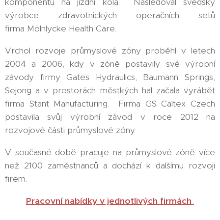
komponentů na jízdní kola. Následoval švédský
výrobce zdravotnických operačních setů
firma Mölnlycke Health Care.
Vrchol rozvoje průmyslové zóny proběhl v letech
2004 a 2006, kdy v zóně postavily své výrobní
závody firmy Gates Hydraulics, Baumann Springs,
Sejong a v prostorách městkých hal začala vyrábět
firma Stant Manufacturing. Firma GS Caltex Czech
postavila svůj výrobní závod v roce 2012 na
rozvojové části průmyslové zóny.
V současné době pracuje na průmyslové zóně více
než 2100 zaměstnanců a dochází k dalšímu rozvoji
firem.
Pracovní nabídky v jednotlivých firmách
Na
bíd
ky