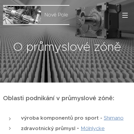
Nové Pole
O průmyslové zóně
Oblasti podnikání v průmyslové zóně:
výroba komponentů pro sport -
Shimano
-
zdravotnický průmysl
Mölnlycke