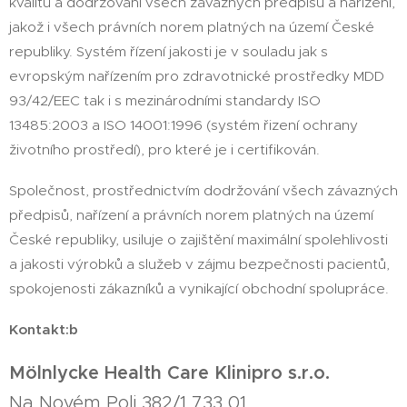
kvalitu a dodržování všech závazných předpisů a nařízení,
jakož i všech právních norem platných na území České
republiky. Systém řízení jakosti je v souladu jak s
evropským nařízením pro zdravotnické prostředky MDD
93/42/EEC tak i s mezinárodními standardy ISO
13485:2003 a ISO 14001:1996 (systém řizení ochrany
životního prostředí), pro které je i certifikován.
Společnost, prostřednictvím dodržování všech závazných
předpisů, nařízení a právních norem platných na území
České republiky, usiluje o zajištění maximální spolehlivosti
a jakosti výrobků a služeb v zájmu bezpečnosti pacientů,
spokojenosti zákazníků a vynikající obchodní spolupráce.
Kontakt:b
Mölnlycke Health Care Klinipro s.r.o.
Na Novém Poli 382/1 733 01