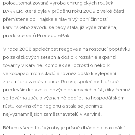
poloautomatizovaná výroba chirurgických roušek
BARRIER, která byla v průběhu roku 2009 z velké části
přemístěna do Thajska a hlavní výrobní činností
karvinského závodu se tedy stala, již výše zmíněná,
produkce setů ProcedurePak.
V roce 2008 společnost reagovala na rostoucí poptávku
po zakázkových setech a došlo k rozsáhlé expanzi
továrny v Karviné. Komplex se rozrostl o několik
velkokapacitních skladů a rovněž došlo k vylepšení
zázemí pro zaměstnance. Rozvoj společnosti přispěl
především ke vzniku nových pracovních míst, díky čemuž
se továrna začala významně podílet na hospodářském
růstu karvinského regionu a stala se jedním z
nejvýznamnějších zaměstnavatelů v Karviné.
Během všech fází výroby je přísně dbáno na maximální