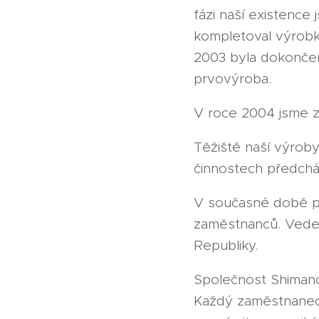
fázi naší existenc
kompletoval výrobk
2003 byla dokončena
prvovýroba.
V roce 2004 jsme za
Těžiště naší výroby 
činnostech předchá
V současné době pr
zaměstnanců. Veden
Republiky.
Společnost Shimano
Každý zaměstnanec 