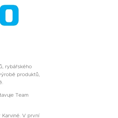
ů, rybářského
 výrobě produktů,
ě.
tavuje Team
 Karviné. V první