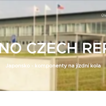
Ú
NO CZECH RE
Japonsko - komponenty na jízdní kola