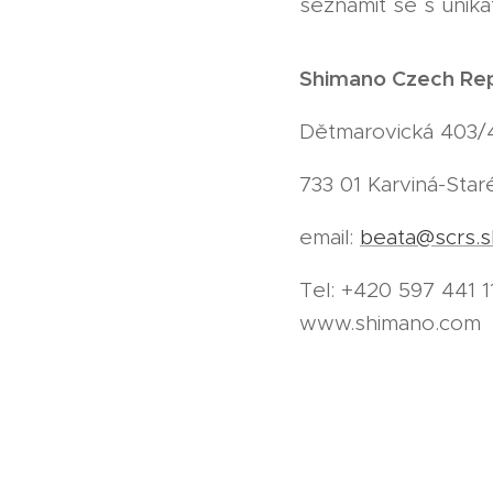
seznámit se s unik
Shimano Czech Repu
Dětmarovická 403/
733 01 Karviná-Sta
email:
beata@scrs.s
Tel: +420 597 441
www.shimano.com