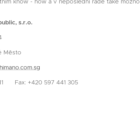
átním know - how a v neposlední řadě také možnos
blic, s.r.o.
4
ré Město
himano.com.sg
 111 Fax: +420 597 441 305