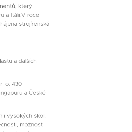
nentů, který
a Itálii.V roce
hájena strojírenská
lastu a dalších
. o. 430
Singapuru a České
 i vysokých škol.
ečnosti, možnost