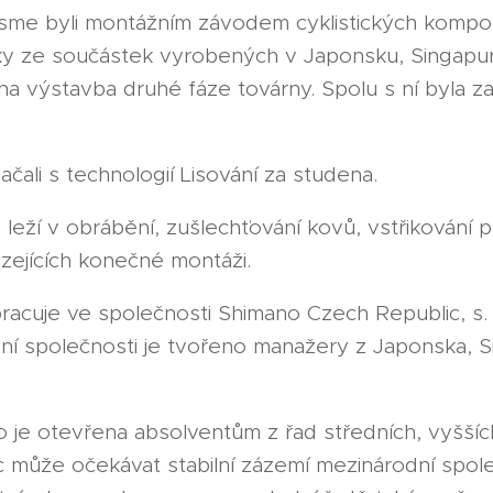
e jsme byli montážním závodem cyklistických kompo
y ze součástek vyrobených v Japonsku, Singapuru 
 výstavba druhé fáze továrny. Spolu s ní byla za
čali s technologií Lisování za studena.
leží v obrábění, zušlechťování kovů, vstřikování p
zejících konečné montáži.
acuje ve společnosti Shimano Czech Republic, s. r
í společnosti je tvořeno manažery z Japonska, 
 je otevřena absolventům z řad středních, vyšších
může očekávat stabilní zázemí mezinárodní spol