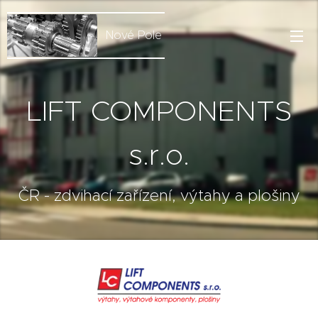
Nové Pole
LIFT COMPONENTS
s.r.o.
ČR - zdvihací zařízení, výtahy a plošiny